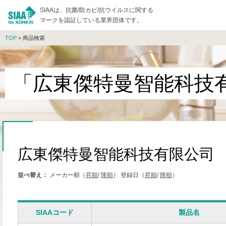
SIAAは、抗菌/防カビ/抗ウイルスに関する
マークを認証している業界団体です。
TOP
> 商品検索
「広東傑特曼智能科技
広東傑特曼智能科技有限公司
並べ替え：
メーカー順（
昇順
/
降順
）
登録日（
昇順
/
降順
）
SIAAコード
製品名