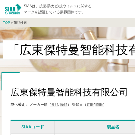
SIAAは、抗菌/防カビ/抗ウイルスに関する
マークを認証している業界団体です。
TOP
> 商品検索
「広東傑特曼智能科技
広東傑特曼智能科技有限公司
並べ替え：
メーカー順（
昇順
/
降順
）
登録日（
昇順
/
降順
）
SIAAコード
製品名