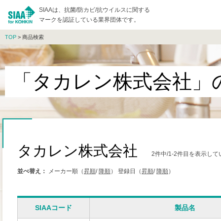
SIAAは、抗菌/防カビ/抗ウイルスに関する
マークを認証している業界団体です。
TOP
> 商品検索
「タカレン株式会社」
タカレン株式会社
2件中/1-2件目を表示し
並べ替え：
メーカー順（
昇順
/
降順
）
登録日（
昇順
/
降順
）
SIAAコード
製品名