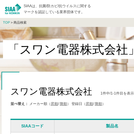
SIAAは、抗菌/防カビ/抗ウイルスに関する
マークを認証している業界団体です。
TOP
> 商品検索
「スワン電器株式会社
スワン電器株式会社
1件中/1-1件目を表
並べ替え：
メーカー順（
昇順
/
降順
）
登録日（
昇順
/
降順
）
SIAAコード
製品名