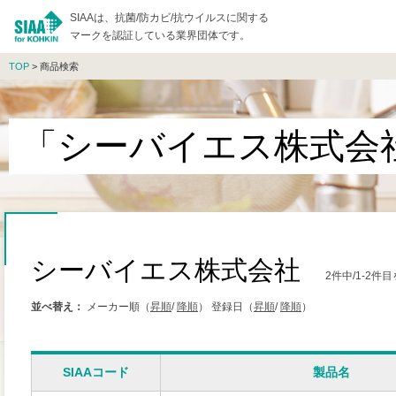
SIAAは、抗菌/防カビ/抗ウイルスに関する
マークを認証している業界団体です。
TOP
> 商品検索
「シーバイエス株式会
シーバイエス株式会社
2件中/1-2
並べ替え：
メーカー順（
昇順
/
降順
）
登録日（
昇順
/
降順
）
SIAAコード
製品名