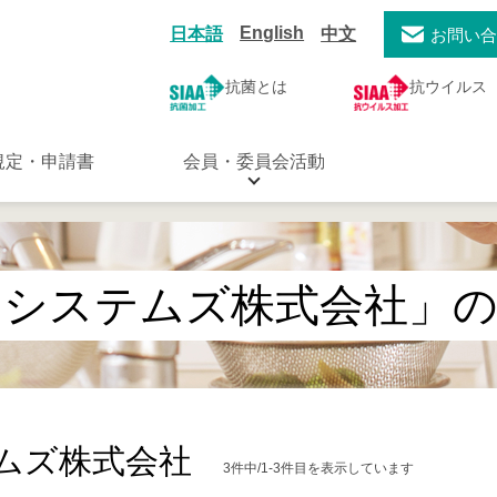
English
日本語
中文
お問い
抗菌とは
抗ウイルス
規定・申請書
会員・委員会活動
・システムズ株式会社」の
ムズ株式会社
3件中/1-3件目を表示しています