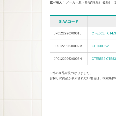
並べ替え：
メーカー順（
昇順
/
降順
）
登録日（
SIAAコード
JP0122996X0001L
CT-E601、CT-E
JP0122996X0002M
CL-H300SV
JP0122996X0003N
CTEB532,CTE53
3 件の商品が見つかりました。
お探しの商品が表示されない場合は、検索条件