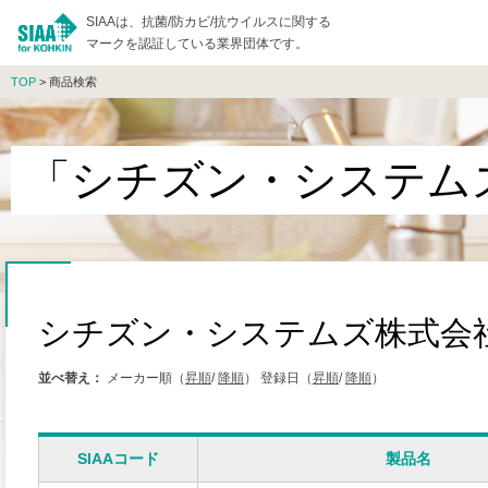
SIAAは、抗菌/防カビ/抗ウイルスに関する
マークを認証している業界団体です。
TOP
> 商品検索
「シチズン・システム
シチズン・システムズ株式会
並べ替え：
メーカー順（
昇順
/
降順
）
登録日（
昇順
/
降順
）
SIAAコード
製品名