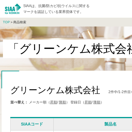
SIAAは、抗菌/防カビ/抗ウイルスに関する
マークを認証している業界団体です。
TOP
> 商品検索
「グリーンケム株式会
グリーンケム株式会社
2件中/1-2
並べ替え：
メーカー順（
昇順
/
降順
）
登録日（
昇順
/
降順
）
SIAAコード
製品名