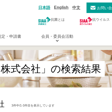
English
日本語
中文
お問い
抗菌とは
抗ウイルス
規定・申請書
会員・委員会活動
ク株式会社」の検索結果
社
3件中/1-3件目を表示しています