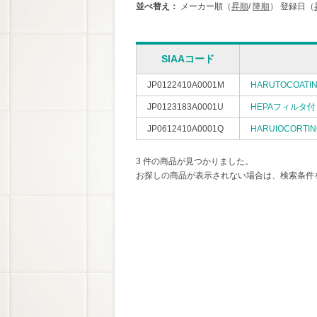
並べ替え：
メーカー順（
昇順
/
降順
）
登録日（
SIAAコード
JP0122410A0001M
HARUTOCOATIN
JP0123183A0001U
HEPAフィルタ
JP0612410A0001Q
HARUtOCORTIN
3 件の商品が見つかりました。
お探しの商品が表示されない場合は、検索条件