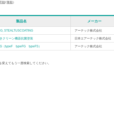
昇順
/
降順
）
製品名
メーカー
G, STEALTUSCOATING
アーテック株式会社
付きクリーン機器抗菌塗装
日本エアーテック株式会社
G（typeF typeFG typeFS）
アーテック株式会社
を変えてもう一度検索してください。