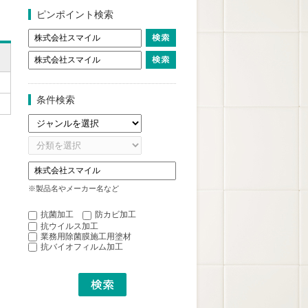
ピンポイント検索
条件検索
※製品名やメーカー名など
抗菌加工
防カビ加工
抗ウイルス加工
業務用除菌膜施工用塗材
抗バイオフィルム加工