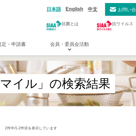
English
日本語
中文
お問い
抗菌とは
抗ウイルス
規定・申請書
会員・委員会活動
スマイル」の検索結果
2件中/1-2件目を表示しています