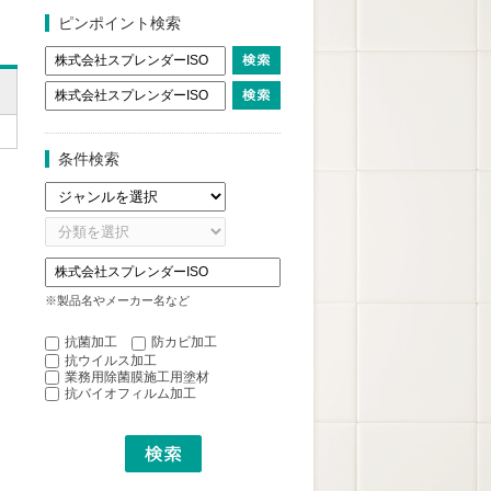
ピンポイント検索
条件検索
※製品名やメーカー名など
抗菌加工
防カビ加工
抗ウイルス加工
業務用除菌膜施工用塗材
抗バイオフィルム加工