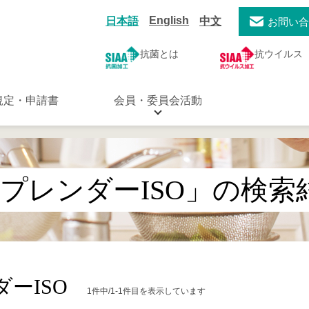
English
日本語
中文
お問い
抗菌とは
抗ウイルス
規定・申請書
会員・委員会活動
プレンダーISO」の検索
ーISO
1件中/1-1件目を表示しています