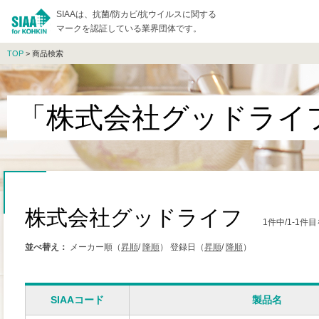
SIAAは、抗菌/防カビ/抗ウイルスに関する
マークを認証している業界団体です。
TOP
> 商品検索
「株式会社グッドライ
株式会社グッドライフ
1件中/1-1
並べ替え：
メーカー順（
昇順
/
降順
）
登録日（
昇順
/
降順
）
SIAAコード
製品名