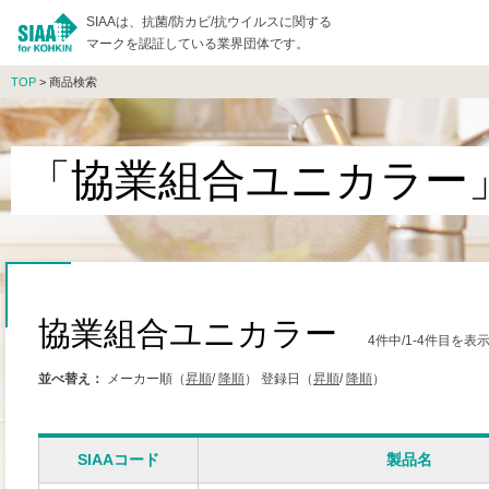
SIAAは、抗菌/防カビ/抗ウイルスに関する
マークを認証している業界団体です。
TOP
> 商品検索
「協業組合ユニカラー
協業組合ユニカラー
4件中/1-4件目を
並べ替え：
メーカー順（
昇順
/
降順
）
登録日（
昇順
/
降順
）
SIAAコード
製品名