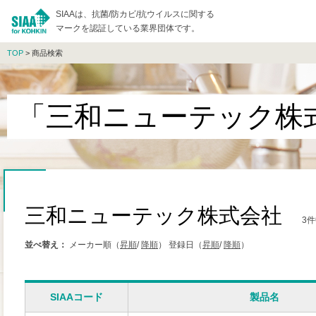
SIAAは、抗菌/防カビ/抗ウイルスに関する
マークを認証している業界団体です。
TOP
> 商品検索
「三和ニューテック株
三和ニューテック株式会社
3
並べ替え：
メーカー順（
昇順
/
降順
）
登録日（
昇順
/
降順
）
SIAAコード
製品名