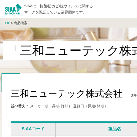
SIAAは、抗菌/防カビ/抗ウイルスに関する
マークを認証している業界団体です。
TOP
> 商品検索
「三和ニューテック株
三和ニューテック株式会社
3
並べ替え：
メーカー順（
昇順
/
降順
）
登録日（
昇順
/
降順
）
SIAAコード
製品名