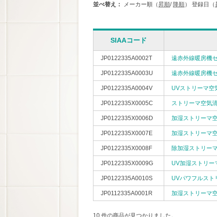
並べ替え：
メーカー順（
昇順
/
降順
）
登録日（
SIAAコード
JP0122335A0002T
遠赤外線暖房機
JP0122335A0003U
遠赤外線暖房機
JP0122335A0004V
UVストリーマ空気
JP0122335X0005C
ストリーマ空気清
JP0122335X0006D
加湿ストリーマ空
JP0122335X0007E
加湿ストリーマ空
JP0122335X0008F
除加湿ストリーマ空
JP0122335X0009G
UV加湿ストリーマ
JP0122335A0010S
UVパワフルストリ
JP0112335A0001R
加湿ストリーマ空気
10 件の商品が見つかりました。