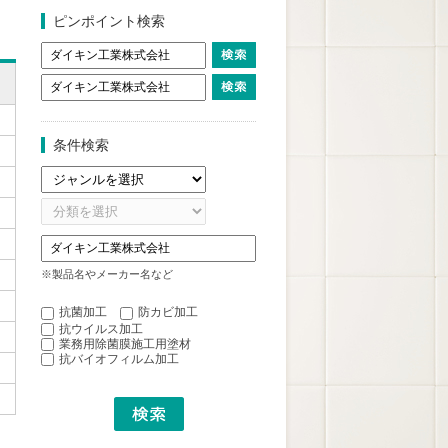
ピンポイント検索
条件検索
※製品名やメーカー名など
抗菌加工
防カビ加工
抗ウイルス加工
業務用除菌膜施工用塗材
抗バイオフィルム加工