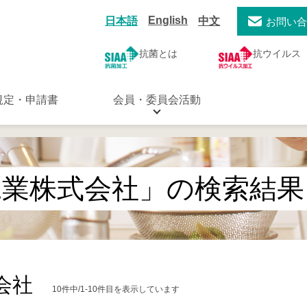
English
日本語
中文
お問い
抗菌とは
抗ウイルス
規定・申請書
会員・委員会活動
工業株式会社」の検索結果
会社
10件中/1-10件目を表示しています