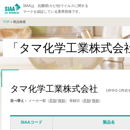
SIAAは、抗菌/防カビ/抗ウイルスに関する
マークを認証している業界団体です。
TOP
> 商品検索
「タマ化学工業株式会
タマ化学工業株式会社
1件中/1-1件
並べ替え：
メーカー順（
昇順
/
降順
）
登録日（
昇順
/
降順
）
SIAAコード
製品名