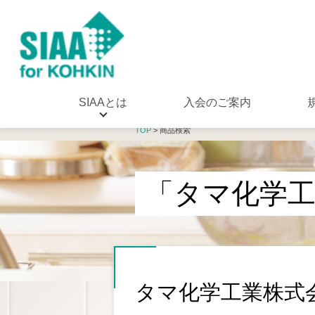
SIAAとは
入会のご案内
TOP
> 商品検索
「タマ化学
タマ化学工業株式