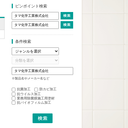
ピンポイント検索
条件検索
※製品名やメーカー名など
抗菌加工
防カビ加工
抗ウイルス加工
業務用除菌膜施工用塗材
抗バイオフィルム加工