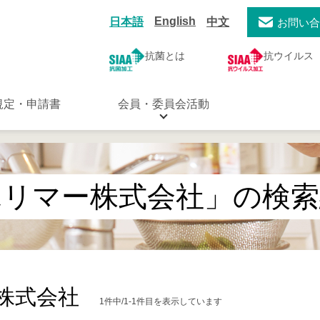
English
日本語
中文
お問い
抗菌とは
抗ウイルス
規定・申請書
会員・委員会活動
ポリマー株式会社」の検索
株式会社
1件中/1-1件目を表示しています