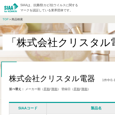
SIAAは、抗菌/防カビ/抗ウイルスに関する
マークを認証している業界団体です。
TOP
> 商品検索
「株式会社クリスタル
株式会社クリスタル電器
1件中/
並べ替え：
メーカー順（
昇順
/
降順
）
登録日（
昇順
/
降順
）
SIAAコード
製品名