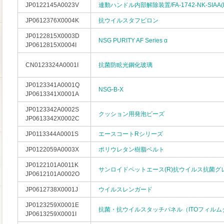
JP0122145A0023V
連動ハンドル内部解除装置/FA-1742-NK-SIAA(R
JP0612376X0004K
抗ウイルスタフビロン
JP0122815X0003D
NSG PURITY AF Series α
JP0612815X0004I
CN0123324A0001I
抗菌防眩光鋼化玻璃
JP0123341A0001Q
NSG-B-X
JP0613341X0001A
JP0123342A0002S
クッション用発泡ビーズ
JP0613342X0002C
JP0113344A0001S
エースコートRシリーズ
JP0122059A0003X
ポリウレタン樹脂ベルト
JP0122101A0011K
サンロイドペットエース(R)抗ウイルス抗菌グ
JP0612101A0002O
JP0612738X0001J
ウイルスレンガード
JP0123259X0001E
抗菌・抗ウイルスタッチパネル（ITOフィルム
JP0613259X0001I