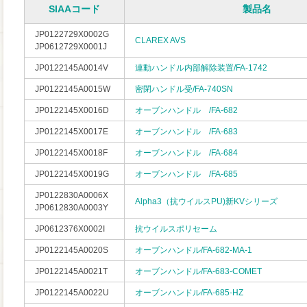
SIAAコード
製品名
JP0122729X0002G
CLAREX AVS
JP0612729X0001J
JP0122145A0014V
連動ハンドル内部解除装置/FA-1742
JP0122145A0015W
密閉ハンドル受/FA-740SN
JP0122145X0016D
オーブンハンドル /FA-682
JP0122145X0017E
オーブンハンドル /FA-683
JP0122145X0018F
オーブンハンドル /FA-684
JP0122145X0019G
オーブンハンドル /FA-685
JP0122830A0006X
Alpha3（抗ウイルスPU)新KVシリーズ
JP0612830A0003Y
JP0612376X0002I
抗ウイルスポリセーム
JP0122145A0020S
オーブンハンドル/FA-682-MA-1
JP0122145A0021T
オーブンハンドル/FA-683-COMET
JP0122145A0022U
オーブンハンドル/FA-685-HZ