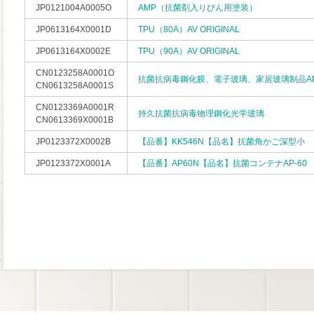
JP0121004A0005O
AMP（抗菌剤入りびん用塗装）
JP0613164X0001D
TPU（80A）AV ORIGINAL
JP0613164X0002E
TPU（90A）AV ORIGINAL
CN0123258A0001O
抗菌抗病毒鋼化膜、電子玻璃、家居玻璃制品A
CN0613258A0001S
CN0123369A0001R
持久抗菌抗病毒物理鋼化光学玻璃
CN0613369X0001B
JP0123372X0002B
【品番】KK546N【品名】抗菌角かご深型小
JP0123372X0001A
【品番】AP60N【品名】抗菌コンテナAP-60