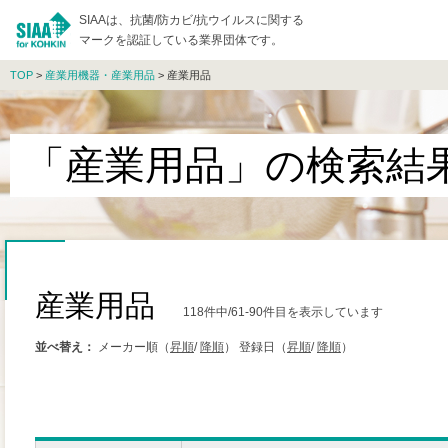
SIAAは、抗菌/防カビ/抗ウイルスに関する
マークを認証している業界団体です。
TOP
>
産業用機器・産業用品
> 産業用品
「産業用品」の検索結
産業用品
118件中/61-90件目を表示しています
並べ替え：
メーカー順（
昇順
/
降順
）
登録日（
昇順
/
降順
）