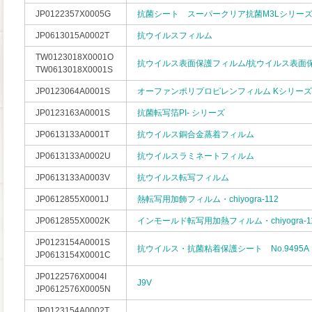
JP0122357X0005G
抗菌シート スーパークリア抗菌M3Lシリー
JP0613015A0002T
抗ウイルスフィルム
TW0123018X0001O
抗ウイルス表面保護フィルム/抗ウイルス表
TW0613018X0001S
JP0123064A0001S
オーファンポリプロピレンフィルム Kシリーズ
JP0123163A0001S
抗菌転写箔PI- シリーズ
JP0613133A0001T
抗ウイルス銅合金蒸着フィルム
JP0613133A0002U
抗ウイルスラミネートフィルム
JP0613133A0003V
抗ウイルス転写フィルム
JP0612855X0001J
熱転写用加飾フィルム・chiyogra-112
JP0612855X0002K
インモールド転写用加熱フィルム・chiyogra-1
JP0123154A0001S
抗ウイルス・抗菌粘着保護シート No.9495A
JP0613154X0001C
JP0122576X0004I
J9V
JP0612576X0005N
JP0123154A0002T