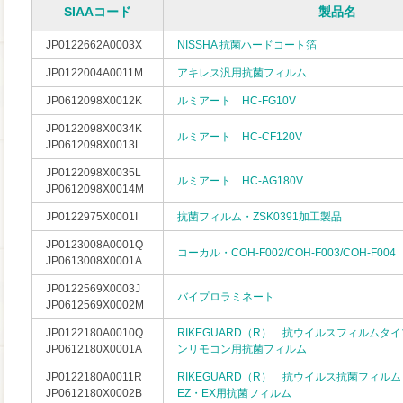
SIAAコード
製品名
JP0122662A0003X
NISSHA 抗菌ハードコート箔
JP0122004A0011M
アキレス汎用抗菌フィルム
JP0612098X0012K
ルミアート HC-FG10V
JP0122098X0034K
ルミアート HC-CF120V
JP0612098X0013L
JP0122098X0035L
ルミアート HC-AG180V
JP0612098X0014M
JP0122975X0001I
抗菌フィルム・ZSK0391加工製品
JP0123008A0001Q
コーカル・COH-F002/COH-F003/COH-F004
JP0613008X0001A
JP0122569X0003J
バイプロラミネート
JP0612569X0002M
JP0122180A0010Q
RIKEGUARD（R） 抗ウイルスフィルムタ
JP0612180X0001A
ンリモコン用抗菌フィルム
JP0122180A0011R
RIKEGUARD（R） 抗ウイルス抗菌フィルム
JP0612180X0002B
EZ・EX用抗菌フィルム