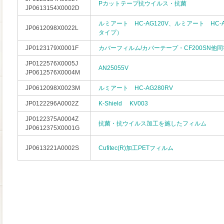
Pカットテープ抗ウイルス・抗菌
JP0613154X0002D
ルミアート HC-AG120V、ルミアート HC-
JP0612098X0022L
タイプ）
JP0123179X0001F
カバーフィルム/カバーテープ・CF200SN他
JP0122576X0005J
AN25055V
JP0612576X0004M
JP0612098X0023M
ルミアート HC-AG280RV
JP0122296A0002Z
K-Shield KV003
JP0122375A0004Z
抗菌・抗ウイルス加工を施したフィルム
JP0612375X0001G
JP0613221A0002S
Cufitec(R)加工PETフィルム