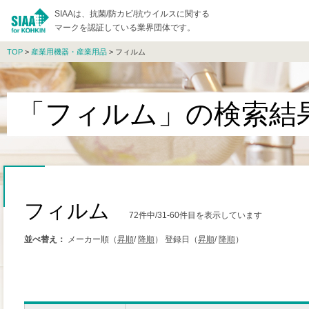
SIAAは、抗菌/防カビ/抗ウイルスに関する
マークを認証している業界団体です。
TOP
>
産業用機器・産業用品
> フィルム
「フィルム」の検索結
フィルム
72件中/31-60件目を表示しています
並べ替え：
メーカー順（
昇順
/
降順
）
登録日（
昇順
/
降順
）