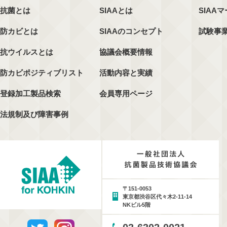
抗菌とは
SIAAとは
SIAA
防カビとは
SIAAのコンセプト
試験事
抗ウイルスとは
協議会概要情報
防カビポジティブリスト
活動内容と実績
登録加工製品検索
会員専用ページ
法規制及び障害事例
〒151-0053
東京都渋谷区代々木2-11-14
NKビル5階