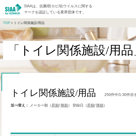
SIAAは、抗菌/防カビ/抗ウイルスに関する
マークを認証している業界団体です。
TOP
> トイレ関係施設/用品
「トイレ関係施設/用
トイレ関係施設/用品
250件中/1-30
並べ替え：
メーカー順（
昇順
/
降順
）
登録日（
昇順
/
降順
）