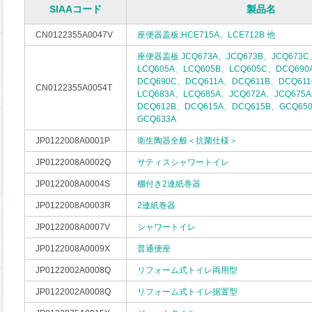
SIAAコード
製品名
CN0122355A0047V
座便器盖板:HCE715A、LCE712B 他
座便器盖板 JCQ673A、JCQ673B、JCQ673C
LCQ605A、LCQ605B、LCQ605C、DCQ69
DCQ690C、DCQ611A、DCQ611B、DCQ61
CN0122355A0054T
LCQ683A、LCQ685A、JCQ672A、JCQ675
DCQ612B、DCQ615A、DCQ615B、GCQ65
GCQ633A
JP0122008A0001P
衛生陶器全般＜抗菌仕様＞
JP0122008A0002Q
サティスシャワートイレ
JP0122008A0004S
棚付き2連紙巻器
JP0122008A0003R
2連紙巻器
JP0122008A0007V
シャワートイレ
JP0122008A0009X
普通便座
JP0122002A0008Q
リフォーム式トイレ両用型
JP0122002A0008Q
リフォーム式トイレ据置型