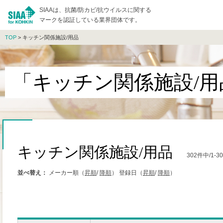
SIAAは、抗菌/防カビ/抗ウイルスに関する
マークを認証している業界団体です。
TOP
> キッチン関係施設/用品
「キッチン関係施設/
キッチン関係施設/用品
302件中/1
並べ替え：
メーカー順（
昇順
/
降順
）
登録日（
昇順
/
降順
）