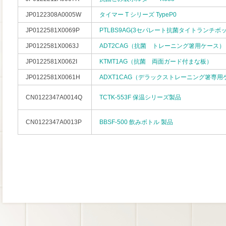
JP0122308A0005W
タイマー T シリーズ TypeP0
JP0122581X0069P
PTLBS9AG(3セパレート抗菌タイトランチボ
JP0122581X0063J
ADT2CAG（抗菌 トレーニング箸用ケース）
JP0122581X0062I
KTMT1AG（抗菌 両面ガード付まな板）
JP0122581X0061H
ADXT1CAG（デラックストレーニング箸専用
CN0122347A0014Q
TCTK-553F 保温シリーズ製品
CN0122347A0013P
BBSF-500 飲みボトル 製品