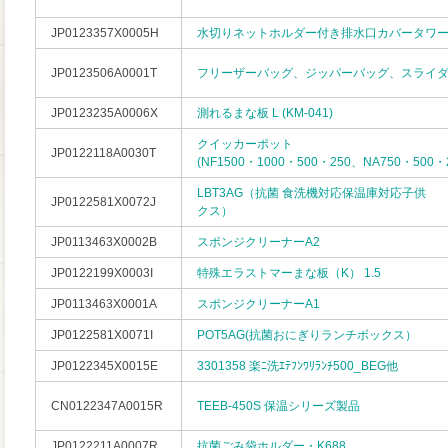
JP0123357X0005H
水切りネットホルダー付き排水口カバータワー 13
JP0123506A0001T
フリーザーバッグ、ジッパーバッグ、スライ
JP0123235A0006X
測れるまな板 L (KM-041)
クイッカーポット
JP0122118A0030T
(NF1500・1000・500・250、NA750・500・
LBT3AG（抗菌 食洗機対応保温庫対応子供
JP0122581X0072J
クス）
JP0113463X0002B
スポンジクリーナーA2
JP0122199X0003I
特殊エラストマーまな板（K） 1.5
JP0113463X0001A
スポンジクリーナーA1
JP0122581X0071I
POT5AG(抗菌おにぎりランチボックス）
JP0122345X0015E
3301358 楽ﾆ洗ｴﾃﾌﾝﾜﾘﾗﾝﾁ500_BEG他
CN0122347A0015R
TEEB-450S 保温シリーズ製品
JP0122211A0007R
抗菌ごみ袋ホルダー・K688