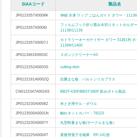
SIAAコード
製品名
JP0123357X0008K
伸縮 冷凍 ラップ ごはんガイド タワー・11136(白
フィルムフック折り畳み水切りネットホルダ
JP0123357X0006I
11138/11139
カトラリーオーガナイザー タワー S1段1列 
JP0123357X0007J
11399/11400
JP0113463X0003C
スポンジクリーナーA3
JP0122252A0003S
cutting-dish
JP0122161A0002Q
抗菌まな板 パルトシリカプラス
CN0122347A0016S
BBST-430F/BBST-580F 飲みボトル製品
JP0123235A0008Z
米とぎ用ザル・ボウル
JP0123500A0001N
触れネットカバー・78223
JP0123235A0007Y
丸型軽量まな板(サークルまな板）
JP0122225A0004T
業務用電子冷蔵庫 RP-241形