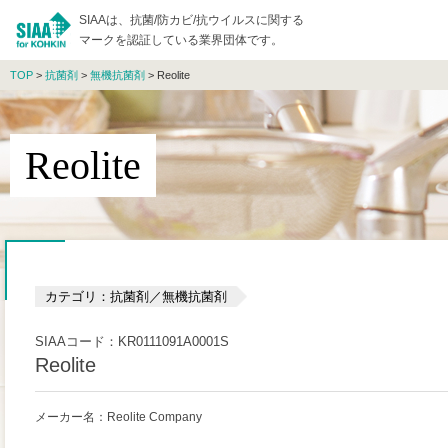
SIAAは、抗菌/防カビ/抗ウイルスに関する
マークを認証している業界団体です。
TOP
>
抗菌剤
>
無機抗菌剤
> Reolite
Reolite
カテゴリ：抗菌剤／無機抗菌剤
SIAAコード：KR0111091A0001S
Reolite
メーカー名：Reolite Company