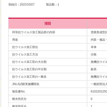
登録日：2022/10/27 製品数：1
項目
同等抗ウイルス加工製品群の内容
塗膜形成型
用途
内装・備品
抗ウイルス加工部位
本体
抗ウイルス加工方法
分散
抗ウイルス加工剤の大分類
無機抗ウイ
抗ウイルス加工剤の中分類
銀系
抗ウイルス加工剤の一般名
無機抗ウイ
JNLA試験実施機関名
一般財団法
報告書No.
610220125
耐水性区分
0
耐光性区分
1