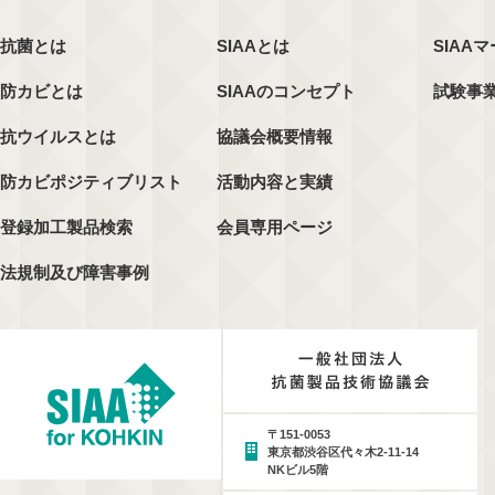
抗菌とは
SIAAとは
SIAA
防カビとは
SIAAのコンセプト
試験事
抗ウイルスとは
協議会概要情報
防カビポジティブリスト
活動内容と実績
登録加工製品検索
会員専用ページ
法規制及び障害事例
〒151-0053
東京都渋谷区代々木2-11-14
NKビル5階