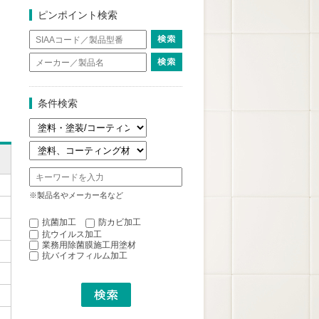
ピンポイント検索
条件検索
※製品名やメーカー名など
抗菌加工
防カビ加工
抗ウイルス加工
業務用除菌膜施工用塗材
抗バイオフィルム加工