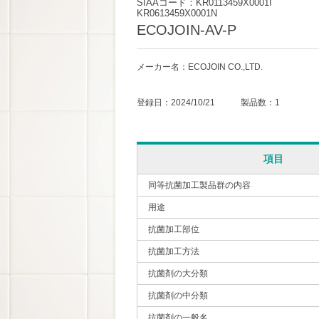
SIAAコード：KR0113459X0001I
KR0613459X0001N
ECOJOIN-AV-P
メーカー名：ECOJOIN CO.,LTD.
登録日：2024/10/21 製品数：1
項目
同等抗菌加工製品群の内容
用途
抗菌加工部位
抗菌加工方法
抗菌剤の大分類
抗菌剤の中分類
抗菌剤の一般名