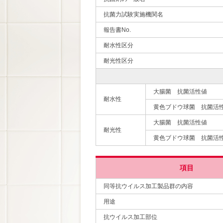
抗菌力試験実施機関名
報告書No.
耐水性区分
耐光性区分
大腸菌 抗菌活性値
耐水性
黄色ブドウ球菌 抗菌活
大腸菌 抗菌活性値
耐光性
黄色ブドウ球菌 抗菌活
項目
同等抗ウイルス加工製品群の内容
用途
抗ウイルス加工部位