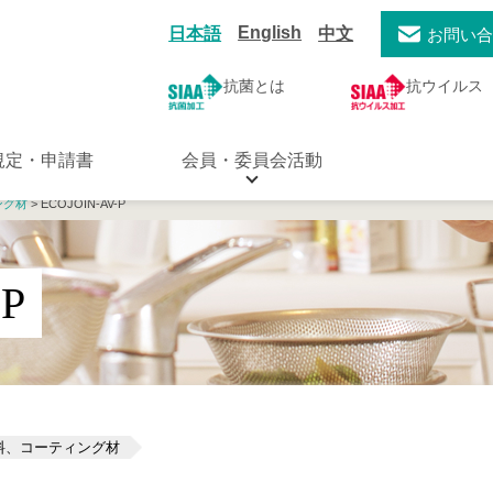
English
日本語
中文
お問い
抗菌とは
抗ウイルス
規定・申請書
会員・委員会活動
ング材
> ECOJOIN-AV-P
-P
料、コーティング材