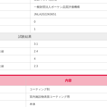
一般財団法人ボーケン品質評価機構
JNLA2022K0651
0
1
試験結果
3.1
性値
2.4
4
性値
2.3
内容
コーティング剤
室内施設物表面コーティング用
本体