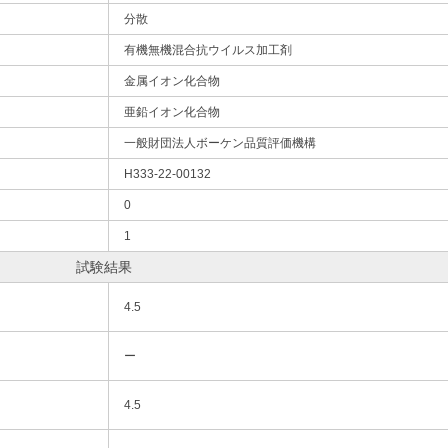
分散
有機無機混合抗ウイルス加工剤
金属イオン化合物
亜鉛イオン化合物
一般財団法人ボーケン品質評価機構
H333-22-00132
0
1
試験結果
4.5
ー
4.5