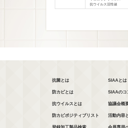
抗ウイルス活性値
抗菌とは
SIAAとは
防カビとは
SIAAの
抗ウイルスとは
協議会概
防カビポジティブリスト
活動内容
登録加工製品検索
会員専用