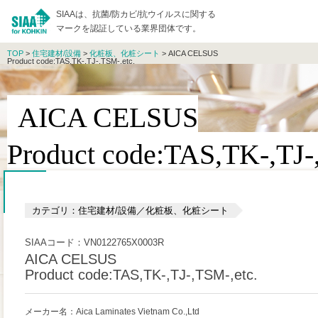
SIAAは、抗菌/防カビ/抗ウイルスに関する
マークを認証している業界団体です。
TOP
>
住宅建材/設備
>
化粧板、化粧シート
> AICA CELSUS
Product code:TAS,TK-,TJ-,TSM-,etc.
AICA CELSUS
Product code:TAS,TK-,TJ-
カテゴリ：住宅建材/設備／化粧板、化粧シート
SIAAコード：VN0122765X0003R
AICA CELSUS
Product code:TAS,TK-,TJ-,TSM-,etc.
メーカー名：Aica Laminates Vietnam Co.,Ltd