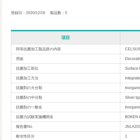
登録日：2020/12/16 製品数：5
項目
同等抗菌加工製品群の内容
CELSU
用途
Decorativ
抗菌加工部位
Surface 
抗菌加工方法
integrat
抗菌剤の大分類
Inorgani
抗菌剤の中分類
Silver ty
抗菌剤の一般名
Inorgani
抗菌力試験実施機関名
BOKEN 
報告書No.
JNLA20
耐水性区分
1