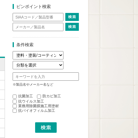
ピンポイント検索
条件検索
※製品名やメーカー名など
抗菌加工
防カビ加工
抗ウイルス加工
業務用除菌膜施工用塗材
抗バイオフィルム加工