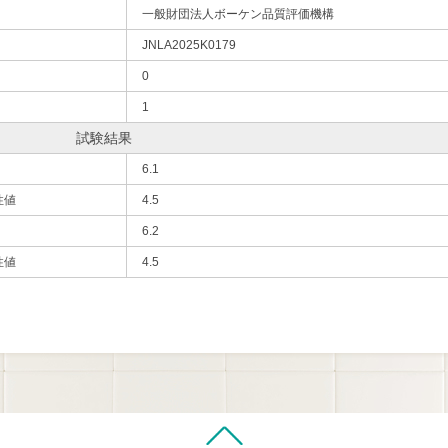
一般財団法人ボーケン品質評価機構
JNLA2025K0179
0
1
試験結果
6.1
性値
4.5
6.2
性値
4.5