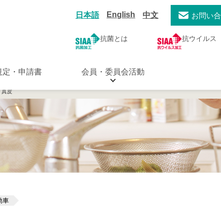
English
日本語
中文
お問い
抗菌とは
抗ウイルス
規定・申請書
会員・委員会活動
a 真皮
動車