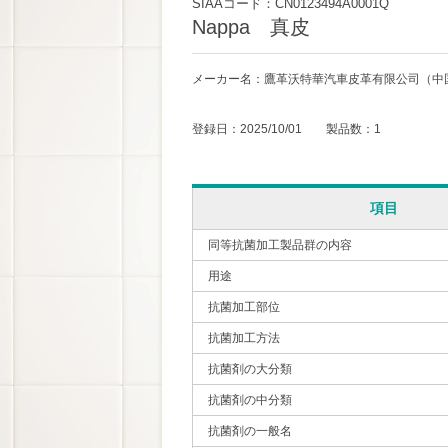
SIAAコード：CN0123494A0001Q
Nappa 真皮
メーカー名：鷹革沃特華汽車皮革有限公司（中
登録日：2025/10/01 製品数：1
項目
同等抗菌加工製品群の内容
用途
抗菌加工部位
抗菌加工方法
抗菌剤の大分類
抗菌剤の中分類
抗菌剤の一般名