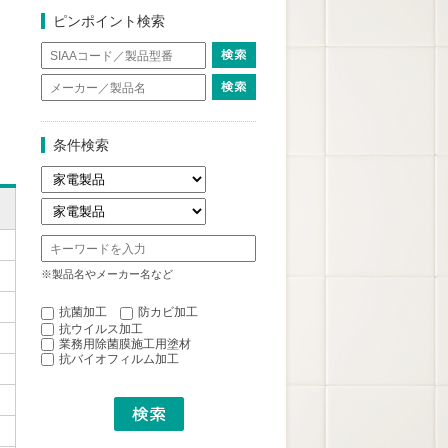
ピンポイント検索
条件検索
※製品名やメーカー名など
抗菌加工
防カビ加工
抗ウイルス加工
業務用除菌膜施工用塗材
抗バイオフィルム加工