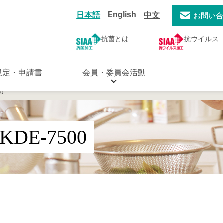
English
日本語
中文
お問い
抗菌とは
抗ウイルス
規定・申請書
会員・委員会活動
0
E-7500