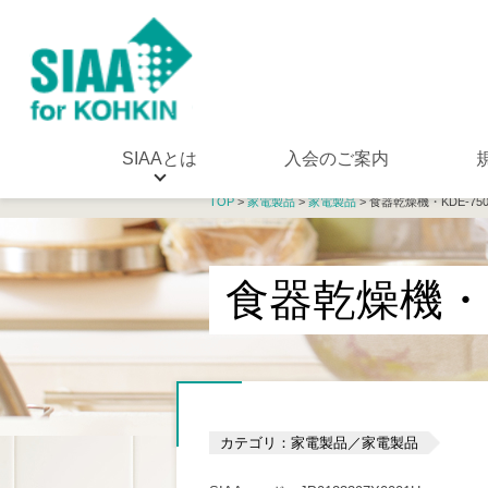
SIAAとは
入会のご案内
TOP
>
家電製品
>
家電製品
> 食器乾燥機・KDE-750
食器乾燥機・KD
カテゴリ：家電製品／家電製品