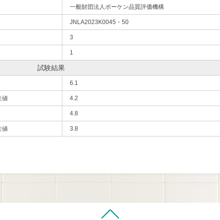
一般財団法人ボーケン品質評価機構
JNLA2023K0045・50
3
1
試験結果
6.1
性値
4.2
4.8
性値
3.8