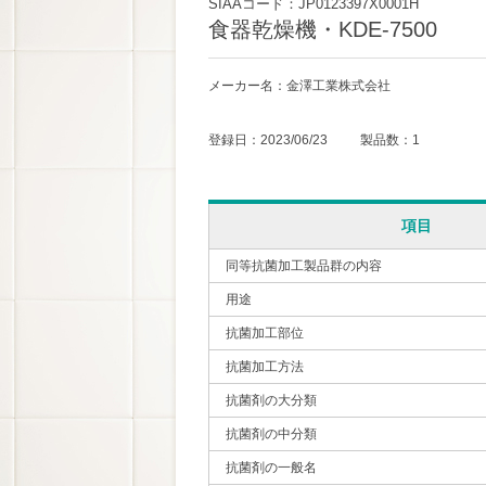
SIAAコード：JP0123397X0001H
食器乾燥機・KDE-7500
メーカー名：金澤工業株式会社
登録日：2023/06/23 製品数：1
項目
同等抗菌加工製品群の内容
用途
抗菌加工部位
抗菌加工方法
抗菌剤の大分類
抗菌剤の中分類
抗菌剤の一般名