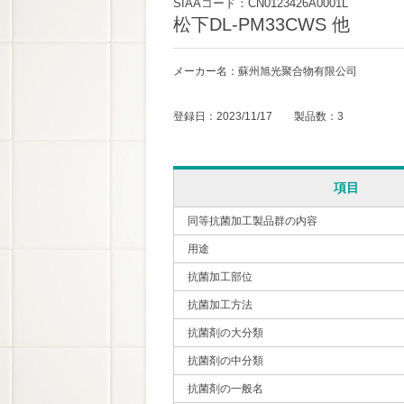
SIAAコード：CN0123426A0001L
松下DL-PM33CWS 他
メーカー名：蘇州旭光聚合物有限公司
登録日：2023/11/17 製品数：3
項目
同等抗菌加工製品群の内容
用途
抗菌加工部位
抗菌加工方法
抗菌剤の大分類
抗菌剤の中分類
抗菌剤の一般名