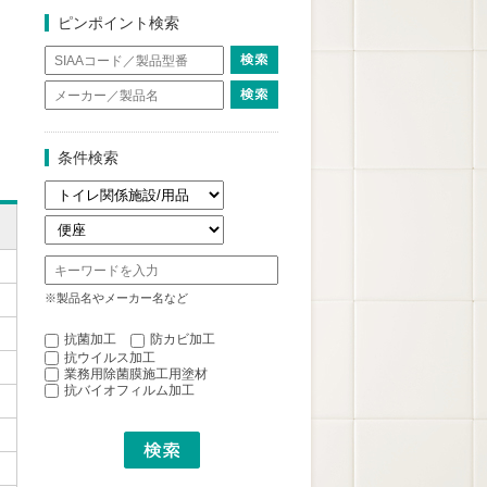
ピンポイント検索
条件検索
※製品名やメーカー名など
抗菌加工
防カビ加工
抗ウイルス加工
業務用除菌膜施工用塗材
抗バイオフィルム加工