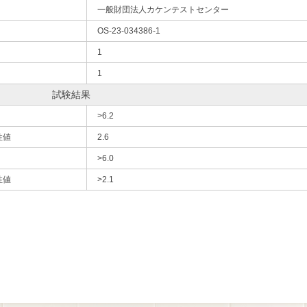
一般財団法人カケンテストセンター
OS-23-034386-1
1
1
試験結果
>6.2
性値
2.6
>6.0
性値
>2.1