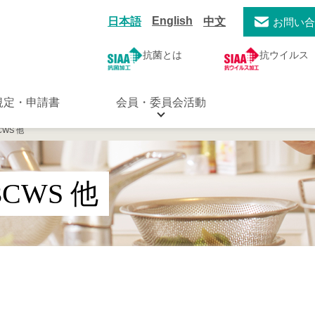
English
日本語
中文
お問い
抗菌とは
抗ウイルス
規定・申請書
会員・委員会活動
CWS 他
3CWS 他