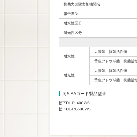
抗菌力試験実施機関名
報告書No.
耐水性区分
耐光性区分
大腸菌 抗菌活性値
耐水性
黄色ブドウ球菌 抗菌活
大腸菌 抗菌活性値
耐光性
黄色ブドウ球菌 抗菌活
同SIAAコード製品型番
松下DL-PL40CWS
松下DL-RG50CWS