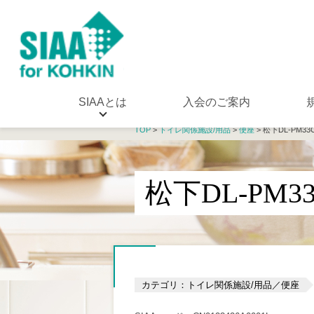
SIAAとは
入会のご案内
TOP
>
トイレ関係施設/用品
>
便座
> 松下DL-PM33
松下DL-PM3
カテゴリ：トイレ関係施設/用品／便座