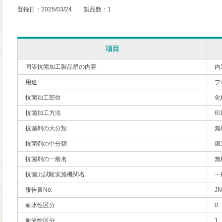
登録日：2025/03/24 製品数：1
項目
同等抗菌加工製品群の内容
内
用途
フ
抗菌加工部位
化
抗菌加工方法
印
抗菌剤の大分類
無
抗菌剤の中分類
銀
抗菌剤の一般名
無
抗菌力試験実施機関名
一
報告書No.
JN
耐水性区分
0
耐光性区分
1