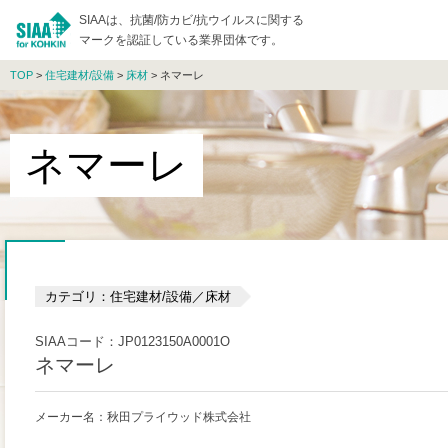
SIAAは、抗菌/防カビ/抗ウイルスに関する
マークを認証している業界団体です。
TOP
>
住宅建材/設備
>
床材
> ネマーレ
ネマーレ
カテゴリ：住宅建材/設備／床材
SIAAコード：JP0123150A0001O
ネマーレ
メーカー名：秋田プライウッド株式会社