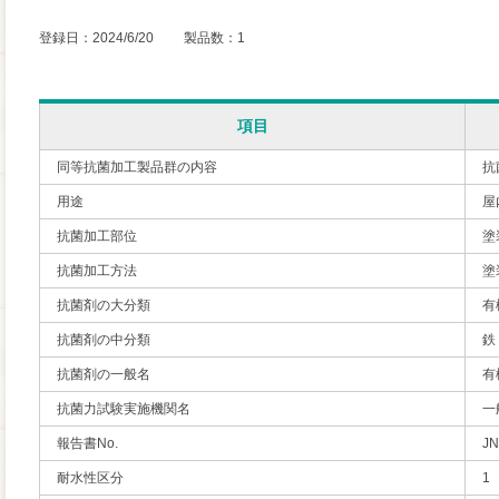
登録日：2024/6/20 製品数：1
項目
同等抗菌加工製品群の内容
抗
用途
屋
抗菌加工部位
塗
抗菌加工方法
塗
抗菌剤の大分類
有
抗菌剤の中分類
鉄
抗菌剤の一般名
有
抗菌力試験実施機関名
一
報告書No.
JN
耐水性区分
1