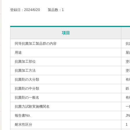
登録日：2024/6/20 製品数：1
項目
同等抗菌加工製品群の内容
抗
用途
屋
抗菌加工部位
塗
抗菌加工方法
塗
抗菌剤の大分類
有
抗菌剤の中分類
鉄
抗菌剤の一般名
有
抗菌力試験実施機関名
一
報告書No.
JN
耐水性区分
1