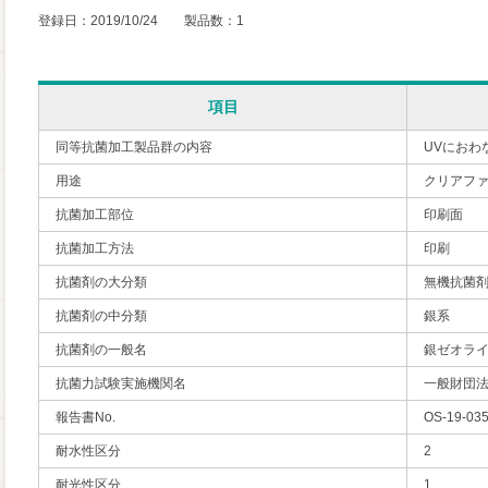
登録日：2019/10/24 製品数：1
項目
同等抗菌加工製品群の内容
UVにおわ
用途
クリアフ
抗菌加工部位
印刷面
抗菌加工方法
印刷
抗菌剤の大分類
無機抗菌
抗菌剤の中分類
銀系
抗菌剤の一般名
銀ゼオラ
抗菌力試験実施機関名
一般財団
報告書No.
OS-19-03
耐水性区分
2
耐光性区分
1