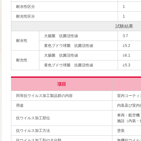
耐水性区分
1
耐光性区分
1
試験結果
大腸菌 抗菌活性値
3.7
耐水性
黄色ブドウ球菌 抗菌活性値
≧5.2
大腸菌 抗菌活性値
≧6.1
耐光性
黄色ブドウ球菌 抗菌活性値
≧5.3
項目
同等抗ウイルス加工製品群の内容
室内コーティ
用途
内装及び室内
車両・航空機
抗ウイルス加工部位
施設（内装・
抗ウイルス加工方法
塗装
抗ウイルス加工剤の大分類
無機抗ウイル