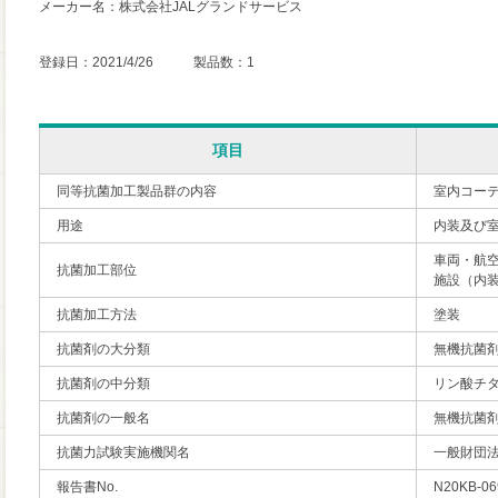
メーカー名：株式会社JALグランドサービス
登録日：2021/4/26 製品数：1
項目
同等抗菌加工製品群の内容
室内コー
用途
内装及び
車両・航
抗菌加工部位
施設（内
抗菌加工方法
塗装
抗菌剤の大分類
無機抗菌
抗菌剤の中分類
リン酸チ
抗菌剤の一般名
無機抗菌
抗菌力試験実施機関名
一般財団
報告書No.
N20KB-06