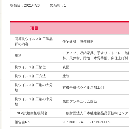
登録日：2021/4/26 製品数：1
項目
同等抗ウイルス加工製品
住宅建材・設備機器
群の内容
ドアノブ、収納家具、手すり（トイレ、階
用途
料、天井材、階段、木質手摺、床仕上げ材
抗ウイルス加工部位
表面
抗ウイルス加工方法
塗装
抗ウイルス加工剤の大分
有機合成抗ウイルス加工剤
類
抗ウイルス加工剤の中分
第四アンモニウム塩系
類
JNLA試験実施機関名
一般財団法人日本繊維製品品質技術センタ
報告書No.
20KB061174-1・21KB030009