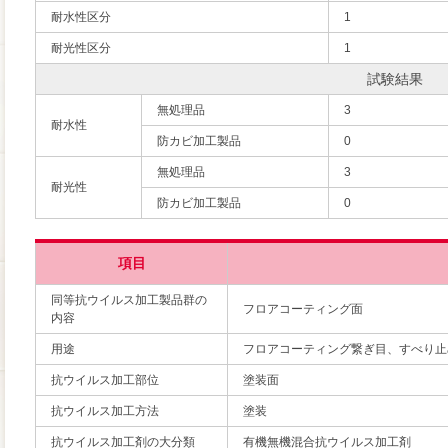
耐水性区分
1
耐光性区分
1
試験結果
無処理品
3
耐水性
防カビ加工製品
0
無処理品
3
耐光性
防カビ加工製品
0
項目
同等抗ウイルス加工製品群の
フロアコーティング面
内容
用途
フロアコーティング繋ぎ目、すべり止
抗ウイルス加工部位
塗装面
抗ウイルス加工方法
塗装
抗ウイルス加工剤の大分類
有機無機混合抗ウイルス加工剤