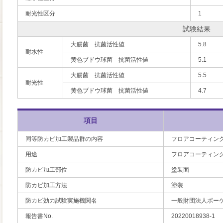
耐光性区分
1
試験結果
大腸菌 抗菌活性値
5.8
耐水性
黄色ブドウ球菌 抗菌活性値
5.1
大腸菌 抗菌活性値
5.5
耐光性
黄色ブドウ球菌 抗菌活性値
4.7
項目
同等防カビ加工製品群の内容
フロアコーティン
用途
フロアコーティン
防カビ加工部位
塗装面
防カビ加工方法
塗装
防カビ効力試験実施機関名
一般財団法人ボー
報告書No.
20220018938-1