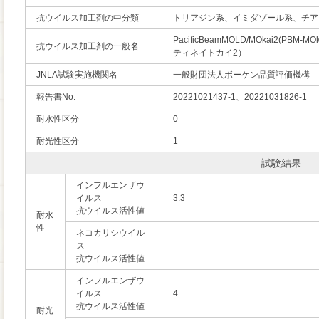
抗ウイルス加工剤の中分類
トリアジン系、イミダゾール系、チア
PacificBeamMOLD/MOkai2(
抗ウイルス加工剤の一般名
ティネイトカイ2）
JNLA試験実施機関名
一般財団法人ボーケン品質評価機構
報告書No.
20221021437-1、20221031826-1
耐水性区分
0
耐光性区分
1
試験結果
インフルエンザウ
イルス
3.3
抗ウイルス活性値
耐水
性
ネコカリシウイル
ス
－
抗ウイルス活性値
インフルエンザウ
イルス
4
抗ウイルス活性値
耐光