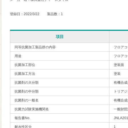
登録日：2022/3/22 製品数：1
項目
同等抗菌加工製品群の内容
フロアコ
用途
フロアコ
抗菌加工部位
塗装面
抗菌加工方法
塗装
抗菌剤の大分類
有機合成
抗菌剤の中分類
トリアジ
抗菌剤の一般名
有機合成
抗菌力試験実施機関名
一般財団
報告書No.
JNLA20
耐水性区分
1