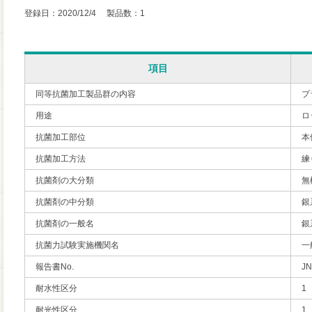
登録日：2020/12/4 製品数：1
項目
同等抗菌加工製品群の内容
プ
用途
ロ
抗菌加工部位
本
抗菌加工方法
練
抗菌剤の大分類
無
抗菌剤の中分類
銀
抗菌剤の一般名
銀
抗菌力試験実施機関名
一
報告書No.
JN
耐水性区分
1
耐光性区分
1