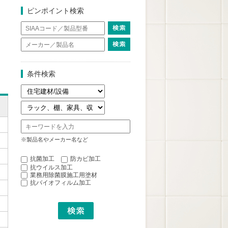
ピンポイント検索
条件検索
※製品名やメーカー名など
抗菌加工
防カビ加工
抗ウイルス加工
業務用除菌膜施工用塗材
抗バイオフィルム加工