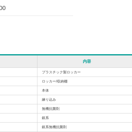
00
内容
プラスチック製ロッカー
ロッカー/収納棚
本体
練り込み
無機抗菌剤
銀系
銀系無機抗菌剤