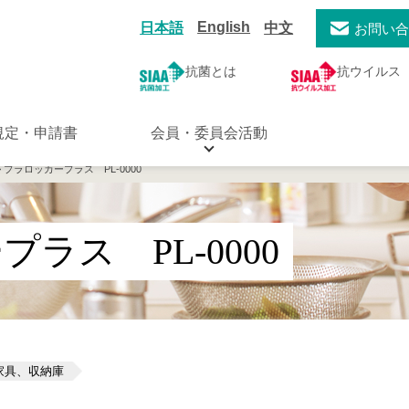
English
日本語
中文
お問い
抗菌とは
抗ウイルス
規定・申請書
会員・委員会活動
> プラロッカープラス PL-0000
ラス PL-0000
家具、収納庫