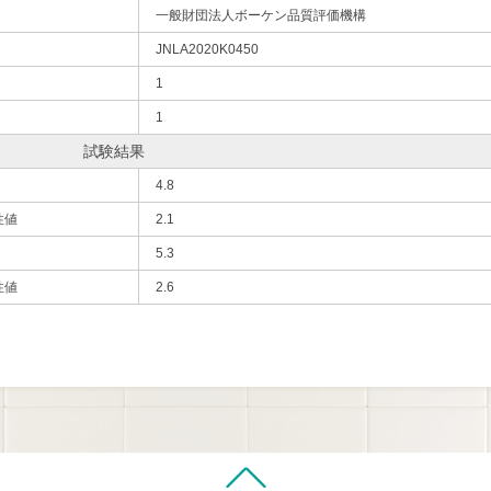
一般財団法人ボーケン品質評価機構
JNLA2020K0450
1
1
試験結果
4.8
性値
2.1
5.3
性値
2.6