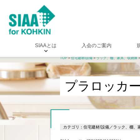
SIAAとは
入会のご案内
TOP
>
住宅建材/設備
>
ラック、棚、家具、収納庫
プラロッカープ
カテゴリ：住宅建材/設備／ラック、棚、