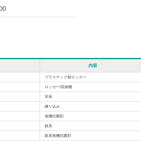
00
内容
プラスチック製ロッカー
ロッカー/収納棚
本体
練り込み
無機抗菌剤
銀系
銀系無機抗菌剤