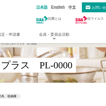
English
日本語
中文
お問い
抗菌とは
抗ウイルス
規定・申請書
会員・委員会活動
> プラロッカープラス PL-0000
ラス PL-0000
家具、収納庫