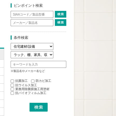
ピンポイント検索
条件検索
※製品名やメーカー名など
抗菌加工
防カビ加工
抗ウイルス加工
業務用除菌膜施工用塗材
抗バイオフィルム加工