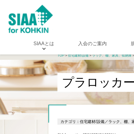
SIAAとは
入会のご案内
TOP
>
住宅建材/設備
>
ラック、棚、家具、収納庫
プラロッカープ
カテゴリ：住宅建材/設備／ラック、棚、