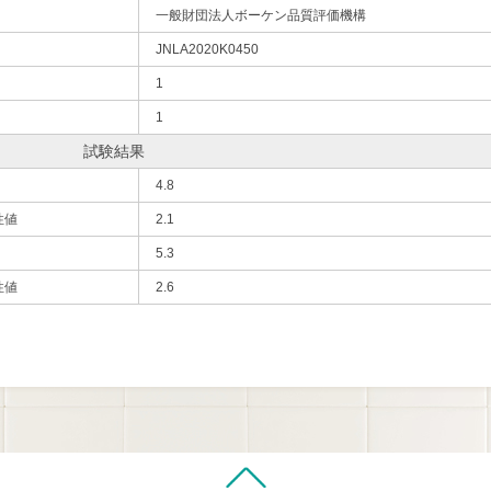
一般財団法人ボーケン品質評価機構
JNLA2020K0450
1
1
試験結果
4.8
性値
2.1
5.3
性値
2.6