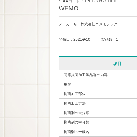
SIAAコード：JP0123086X0001C
WEMO
メーカー名：株式会社コスモテック
登録日：2021/9/10 製品数：1
項目
同等抗菌加工製品群の内容
用途
抗菌加工部位
抗菌加工方法
抗菌剤の大分類
抗菌剤の中分類
抗菌剤の一般名