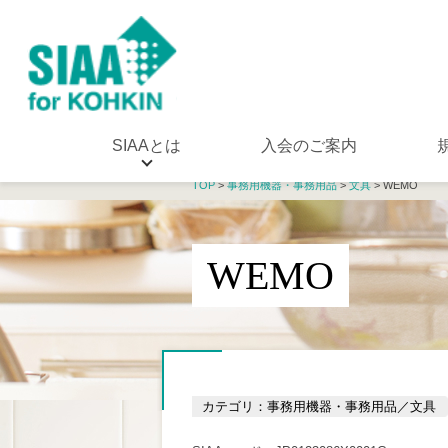
SIAAとは
入会のご案内
TOP
>
事務用機器・事務用品
>
文具
> WEMO
WEMO
カテゴリ：事務用機器・事務用品／文具