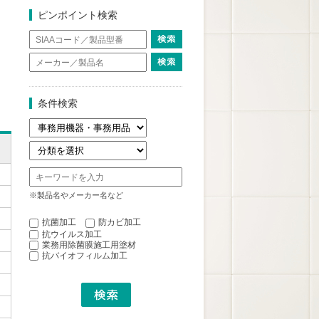
ピンポイント検索
条件検索
※製品名やメーカー名など
抗菌加工
防カビ加工
抗ウイルス加工
業務用除菌膜施工用塗材
抗バイオフィルム加工