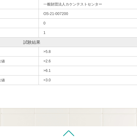
一般財団法人カケンテストセンター
OS-21-007200
0
1
試験結果
>5.8
性値
>2.6
>6.1
性値
>3.0