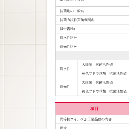
抗菌剤の一般名
抗菌力試験実施機関名
報告書No.
耐水性区分
耐光性区分
大腸菌 抗菌活性値
耐水性
黄色ブドウ球菌 抗菌活性値
大腸菌 抗菌活性値
耐光性
黄色ブドウ球菌 抗菌活性値
項目
同等抗ウイルス加工製品群の内容
用途