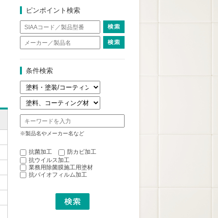
ピンポイント検索
条件検索
※製品名やメーカー名など
抗菌加工
防カビ加工
抗ウイルス加工
業務用除菌膜施工用塗材
抗バイオフィルム加工