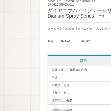
SIAAコード：JP0112909A0001Y
JP0612909X0001J
ダイヤニウム・スプレーシ
Dianum Spray Series 他
メーカー名：株式会社クリエイティブスタッフ
登録日：2021/4/9 製品数：1
項目
同等抗菌加工製品群の内容
用途
抗菌加工部位
抗菌加工方法
抗菌剤の大分類
抗菌剤の中分類