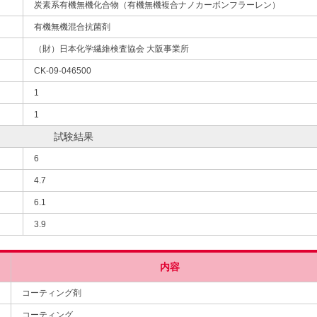
炭素系有機無機化合物（有機無機複合ナノカーボンフラーレン）
有機無機混合抗菌剤
（財）日本化学繊維検査協会 大阪事業所
CK-09-046500
1
1
試験結果
6
4.7
6.1
3.9
内容
コーティング剤
コーティング