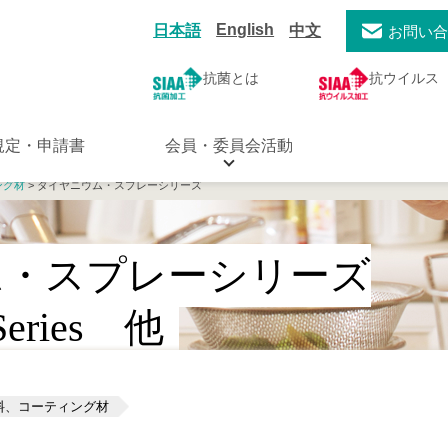
English
日本語
中文
お問い
抗菌とは
抗ウイルス
規定・申請書
会員・委員会活動
ング材
> ダイヤニウム・スプレーシリーズ
ム・スプレーシリーズ
 Series 他
料、コーティング材