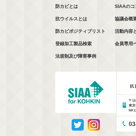
防カビとは
SIAAの
抗ウイルスとは
協議会概
防カビポジティブリスト
活動内容
登録加工製品検索
会員専用
法規制及び障害事例
〒15
東京
NK
03