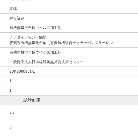
本体
練り込み
有機無機混合抗ウイルス加工剤
ナノダイアモンド触媒
炭素系有機無機化合物（有機無機複合ナノカーボンフラーレン）
有機無機混合抗ウイルス加工剤
一般財団法人日本繊維製品品質技術センター
20KB060951-1
1
1
試験結果
3.7
?