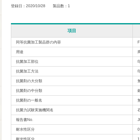
登録日：2020/10/28 製品数：1
項目
同等抗菌加工製品群の内容
用途
抗菌加工部位
抗菌加工方法
抗菌剤の大分類
抗菌剤の中分類
抗菌剤の一般名
抗菌力試験実施機関名
報告書No.
J
耐水性区分
0
耐光性区分
1