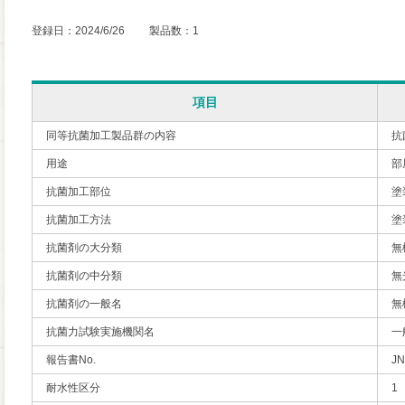
登録日：2024/6/26 製品数：1
項目
同等抗菌加工製品群の内容
抗
用途
部
抗菌加工部位
塗
抗菌加工方法
塗
抗菌剤の大分類
無
抗菌剤の中分類
無
抗菌剤の一般名
無
抗菌力試験実施機関名
一
報告書No.
JN
耐水性区分
1