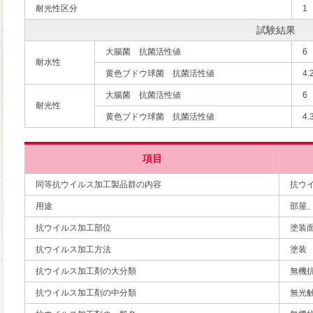
耐光性区分
1
試験結果
大腸菌 抗菌活性値
6
耐水性
黄色ブドウ球菌 抗菌活性値
4.
大腸菌 抗菌活性値
6
耐光性
黄色ブドウ球菌 抗菌活性値
4.
項目
同等抗ウイルス加工製品群の内容
抗ウ
用途
部屋
抗ウイルス加工部位
塗装
抗ウイルス加工方法
塗装
抗ウイルス加工剤の大分類
無機
抗ウイルス加工剤の中分類
無光