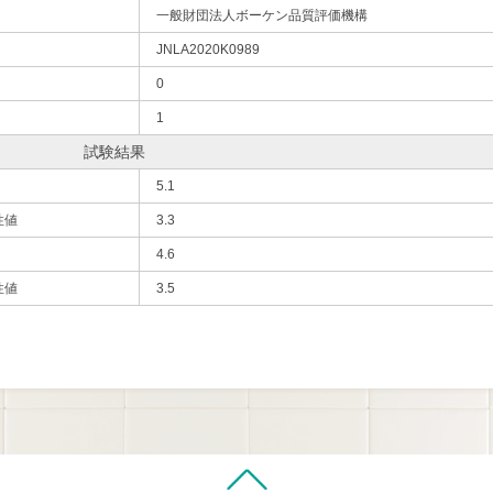
一般財団法人ボーケン品質評価機構
JNLA2020K0989
0
1
試験結果
5.1
性値
3.3
4.6
性値
3.5