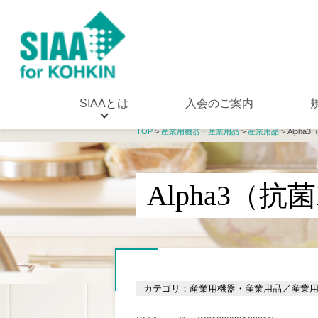
SIAAとは
入会のご案内
TOP
>
産業用機器・産業用品
>
産業用品
> Alpha
Alpha3（抗
カテゴリ：産業用機器・産業用品／産業