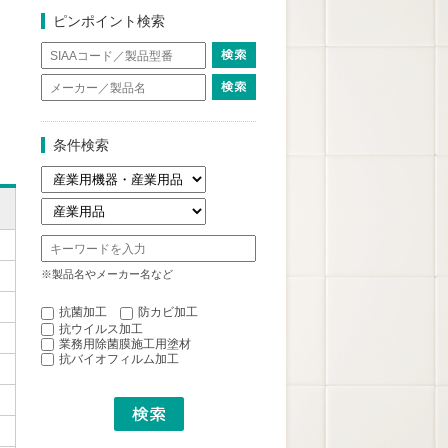
ピンポイント検索
条件検索
※製品名やメーカー名など
抗菌加工
防カビ加工
抗ウイルス加工
業務用除菌膜施工用塗材
抗バイオフィルム加工