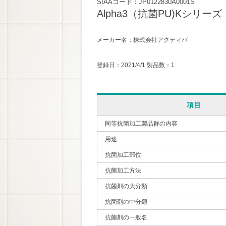
SIAAコード：JP0122830A0001S
Alpha3（抗菌PU)Kシリーズ
メーカー名：株式会社アクティバ
登録日：2021/4/1 製品数：1
項目
同等抗菌加工製品群の内容
用途
抗菌加工部位
抗菌加工方法
抗菌剤の大分類
抗菌剤の中分類
抗菌剤の一般名