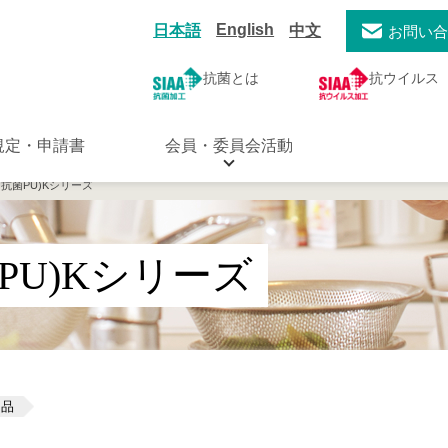
English
日本語
中文
お問い
抗菌とは
抗ウイルス
規定・申請書
会員・委員会活動
3（抗菌PU)Kシリーズ
菌PU)Kシリーズ
用品