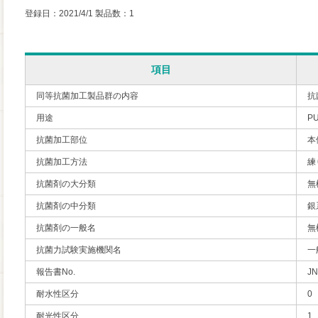
登録日：2021/4/1 製品数：1
項目
同等抗菌加工製品群の内容
抗
用途
P
抗菌加工部位
本
抗菌加工方法
練
抗菌剤の大分類
無
抗菌剤の中分類
銀
抗菌剤の一般名
無
抗菌力試験実施機関名
一
報告書No.
JN
耐水性区分
0
耐光性区分
1