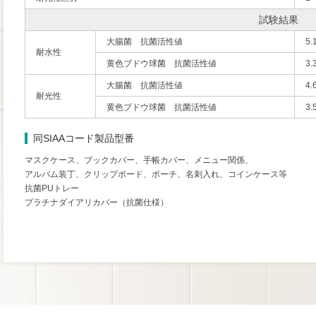
試験結果
大腸菌 抗菌活性値
5.
耐水性
黄色ブドウ球菌 抗菌活性値
3.
大腸菌 抗菌活性値
4.
耐光性
黄色ブドウ球菌 抗菌活性値
3.
同SIAAコード製品型番
マスクケース、ブックカバー、手帳カバー、メニュー関係、
アルバム装丁、クリップボード、ポーチ、名刺入れ、コインケース等
抗菌PUトレー
プラチナダイアリカバー（抗菌仕様）