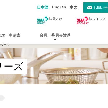
English
日本語
中文
お問い
抗菌とは
抗ウイルス
規定・申請書
会員・委員会活動
Vシリーズ
シリーズ
器