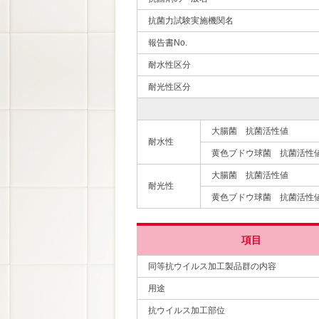
抗菌力試験実施機関名
報告書No.
耐水性区分
耐光性区分
大腸菌 抗菌活性値
耐水性
黄色ブドウ球菌 抗菌活性
大腸菌 抗菌活性値
耐光性
黄色ブドウ球菌 抗菌活性
項目
同等抗ウイルス加工製品群の内容
用途
抗ウイルス加工部位