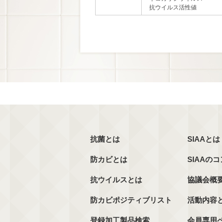
抗ウイルス活性値
抗菌とは
SIAAとは
防カビとは
SIAAの
抗ウイルスとは
協議会概
防カビポジティブリスト
活動内容
登録加工製品検索
会員専用