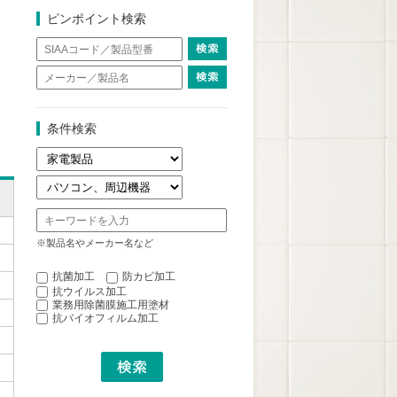
ピンポイント検索
条件検索
※製品名やメーカー名など
抗菌加工
防カビ加工
抗ウイルス加工
業務用除菌膜施工用塗材
抗バイオフィルム加工