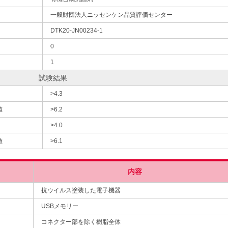
一般財団法人ニッセンケン品質評価センター
DTK20-JN00234-1
0
1
試験結果
>4.3
値
>6.2
>4.0
値
>6.1
内容
抗ウイルス塗装した電子機器
USBメモリー
コネクター部を除く樹脂全体