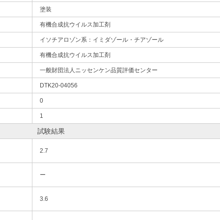
塗装
有機合成抗ウイルス加工剤
イソチアロゾン系：イミダゾール・チアゾール
有機合成抗ウイルス加工剤
一般財団法人ニッセンケン品質評価センター
DTK20-04056
0
1
試験結果
2.7
ー
3.6