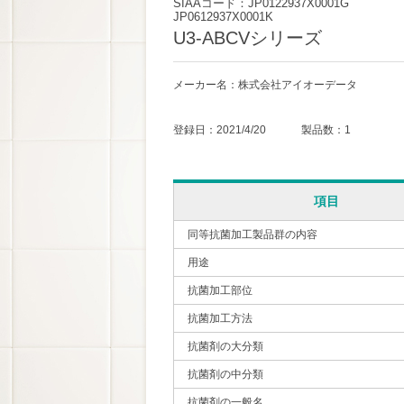
SIAAコード：JP0122937X0001G
JP0612937X0001K
U3-ABCVシリーズ
メーカー名：株式会社アイオーデータ
登録日：2021/4/20 製品数：1
項目
同等抗菌加工製品群の内容
用途
抗菌加工部位
抗菌加工方法
抗菌剤の大分類
抗菌剤の中分類
抗菌剤の一般名