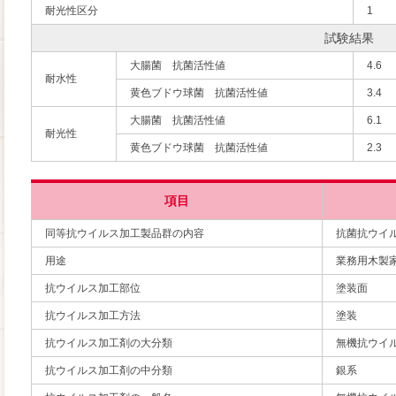
耐光性区分
1
試験結果
大腸菌 抗菌活性値
4.6
耐水性
黄色ブドウ球菌 抗菌活性値
3.4
大腸菌 抗菌活性値
6.1
耐光性
黄色ブドウ球菌 抗菌活性値
2.3
項目
同等抗ウイルス加工製品群の内容
抗菌抗ウイ
用途
業務用木製
抗ウイルス加工部位
塗装面
抗ウイルス加工方法
塗装
抗ウイルス加工剤の大分類
無機抗ウイ
抗ウイルス加工剤の中分類
銀系