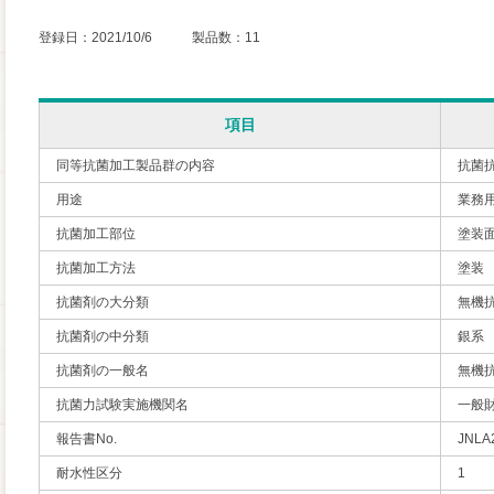
登録日：2021/10/6 製品数：11
項目
同等抗菌加工製品群の内容
抗菌
用途
業務
抗菌加工部位
塗装
抗菌加工方法
塗装
抗菌剤の大分類
無機
抗菌剤の中分類
銀系
抗菌剤の一般名
無機
抗菌力試験実施機関名
一般
報告書No.
JNLA
耐水性区分
1