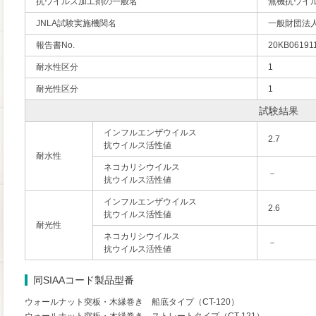
抗ウイルス加工剤の一般名
無機抗ウイ
JNLA試験実施機関名
一般財団法
報告書No.
20KB06191
耐水性区分
1
耐光性区分
1
試験結果
インフルエンザウイルス
2.7
抗ウイルス活性値
耐水性
ネコカリシウイルス
－
抗ウイルス活性値
インフルエンザウイルス
2.6
抗ウイルス活性値
耐光性
ネコカリシウイルス
－
抗ウイルス活性値
同SIAAコード製品型番
ウォールナット突板・木縁巻き 船底タイプ（CT-120）