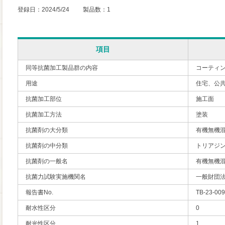
登録日：2024/5/24 製品数：1
項目
同等抗菌加工製品群の内容
コーティ
用途
住宅、公
抗菌加工部位
施工面
抗菌加工方法
塗装
抗菌剤の大分類
有機無機
抗菌剤の中分類
トリアジ
抗菌剤の一般名
有機無機
抗菌力試験実施機関名
一般財団
報告書No.
TB-23-00
耐水性区分
0
耐光性区分
1